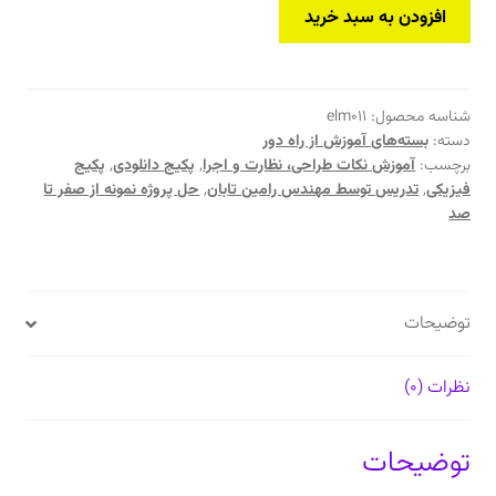
بسته
افزودن به سبد خرید
جامع
آموزش
از
راه
شناسه محصول:
elm011
دسته:
بسته‌های آموزش از راه دور
دور:
برچسب:
آموزش نکات طراحی، نظارت و اجرا
,
پکیج دانلودی
,
پکیج
نقشه‌کشی،
فیزیکی
,
تدریس توسط مهندس رامین تابان
,
حل پروژه نمونه از صفر تا
نقشه‌خوانی
صد
و
نکات
اجرایی
تاسیسات
توضیحات
مکانیکی
با
نظرات (0)
حل
پروژه
کاربردی
توضیحات
عدد