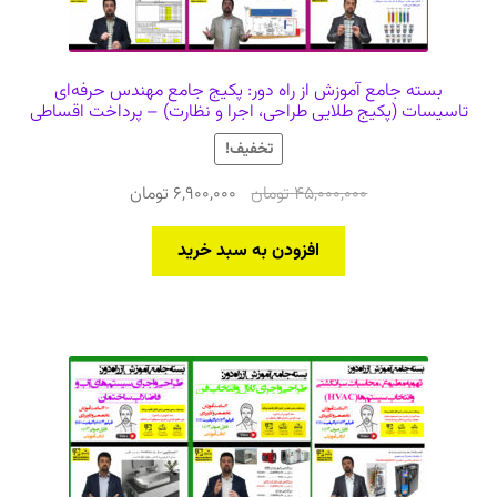
بسته جامع آموزش از راه دور: پکیج جامع مهندس حرفه‌ای
تاسیسات (پکیج طلایی طراحی، اجرا و نظارت) – پرداخت اقساطی
تخفیف!
قیمت
قیمت
45,000,000
تومان
6,900,000
تومان
اصلی
فعلی
45,000,000 تومان
6,900,000 تومان
افزودن به سبد خرید
بود.
است.