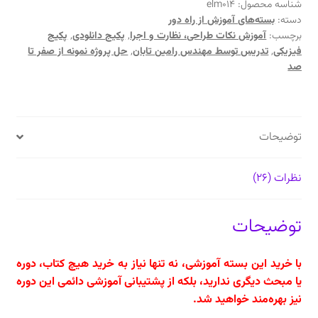
راه
شناسه محصول:
elm014
دسته:
بسته‌های آموزش از راه دور
دور:
برچسب:
آموزش نکات طراحی، نظارت و اجرا
,
پکیج دانلودی
,
پکیج
طراحی
فیزیکی
,
تدریس توسط مهندس رامین تابان
,
حل پروژه نمونه از صفر تا
و
صد
اجرای
استخر،
سونا
و
توضیحات
جکوزی
با
نظرات (26)
حل
پروژه
کاربردی
توضیحات
عدد
با خرید این بسته آموزشی، نه تنها نیاز به خرید هیچ کتاب، دوره
یا مبحث دیگری ندارید، بلکه از پشتیبانی آموزشی دائمی این دوره
نیز بهره‌مند خواهید شد.