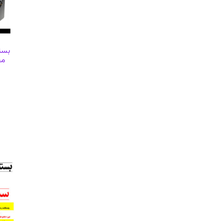
بسته
مط