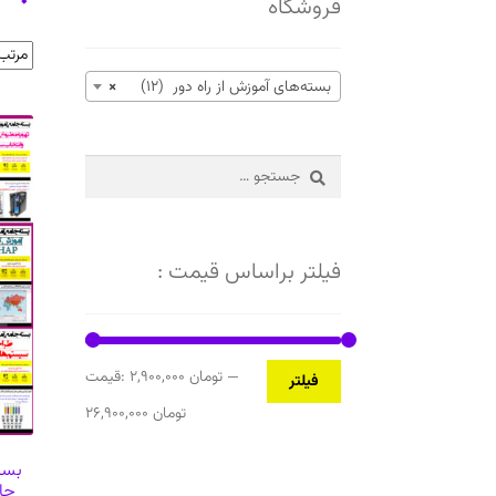
فروشگاه
بسته‌های آموزش از راه دور (12)
×
جستجو
برای:
فیلتر براساس قیمت :
حداقل
حداکثر
—
2,900,000 تومان
قیمت:
فیلتر
قیمت
قیمت
26,900,000 تومان
بسته
جا