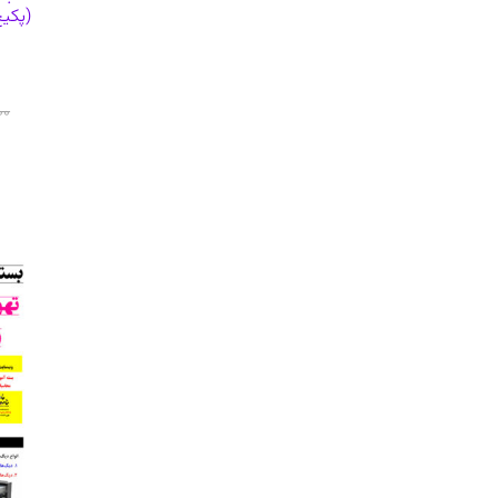
(پکیج
00