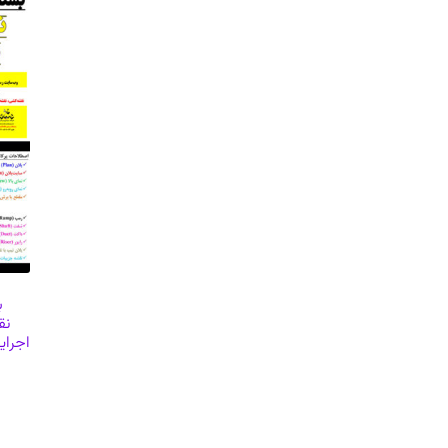
ب
نق
اجرای