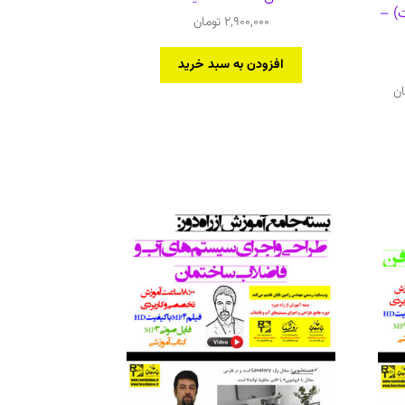
ت) –
2,900,000
تومان
افزودن به سبد خرید
قیمت
ان
فعلی
ن
26,900,000 تومان
است.