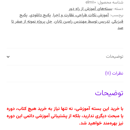
راه
شناسه محصول:
elm110
دسته:
بسته‌های آموزش از راه دور
دور:
برچسب:
آموزش نکات طراحی، نظارت و اجرا
,
پکیج دانلودی
,
پکیج
طراحی
فیزیکی
,
تدریس توسط مهندس رامین تابان
,
حل پروژه نمونه از صفر تا
و
صد
اجرای
کانال
و
انتخاب
توضیحات
فن
با
نظرات (11)
حل
پروژه
کاربردی
توضیحات
عدد
با خرید این بسته آموزشی، نه تنها نیاز به خرید هیچ کتاب، دوره
یا مبحث دیگری ندارید، بلکه از پشتیبانی آموزشی دائمی این دوره
نیز بهره‌مند خواهید شد.