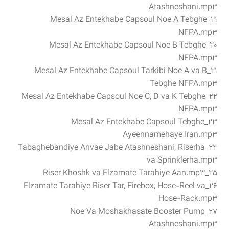
Atashneshani.mp3
۱۹_Mesal Az Entekhabe Capsoul Noe A Tebghe
NFPA.mp3
۲۰_Mesal Az Entekhabe Capsoul Noe B Tebghe
NFPA.mp3
۲۱_Mesal Az Entekhabe Capsoul Tarkibi Noe A va B
Tebghe NFPA.mp3
۲۲_Mesal Az Entekhabe Capsoul Noe C, D va K Tebghe
NFPA.mp3
۲۳_Mesal Az Entekhabe Capsoul Tebghe
Ayeennamehaye Iran.mp3
۲۴_Tabaghebandiye Anvae Jabe Atashneshani, Riserha
va Sprinklerha.mp3
۲۵_Riser Khoshk va Elzamate Tarahiye Aan.mp3
۲۶_Elzamate Tarahiye Riser Tar, Firebox, Hose-Reel va
Hose-Rack.mp3
۲۷_Noe Va Moshakhasate Booster Pump
Atashneshani.mp3