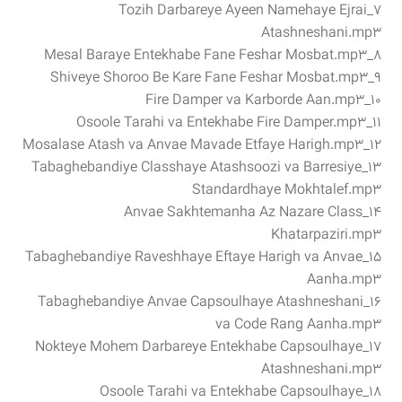
۷_Tozih Darbareye Ayeen Namehaye Ejrai
Atashneshani.mp3
۸_Mesal Baraye Entekhabe Fane Feshar Mosbat.mp3
۹_Shiveye Shoroo Be Kare Fane Feshar Mosbat.mp3
۱۰_Fire Damper va Karborde Aan.mp3
۱۱_Osoole Tarahi va Entekhabe Fire Damper.mp3
۱۲_Mosalase Atash va Anvae Mavade Etfaye Harigh.mp3
۱۳_Tabaghebandiye Classhaye Atashsoozi va Barresiye
Standardhaye Mokhtalef.mp3
۱۴_Anvae Sakhtemanha Az Nazare Class
Khatarpaziri.mp3
۱۵_Tabaghebandiye Raveshhaye Eftaye Harigh va Anvae
Aanha.mp3
۱۶_Tabaghebandiye Anvae Capsoulhaye Atashneshani
va Code Rang Aanha.mp3
۱۷_Nokteye Mohem Darbareye Entekhabe Capsoulhaye
Atashneshani.mp3
۱۸_Osoole Tarahi va Entekhabe Capsoulhaye