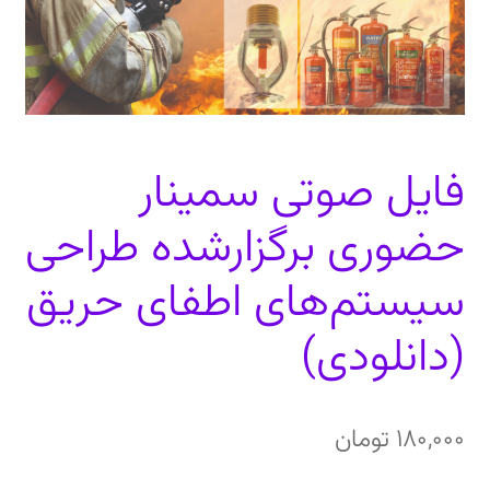
دعوت برای پروژه، تدریس و سخنرانی
ارتباط از طریق پیام‌رسان‌ها: 09373443975
فایل صوتی سمینار
تلفن: ۰۲۱۸۸۴۵۴۷۴۲
حضوری برگزارشده طراحی
سیستم‌های اطفای حریق
(دانلودی)
180,000
تومان