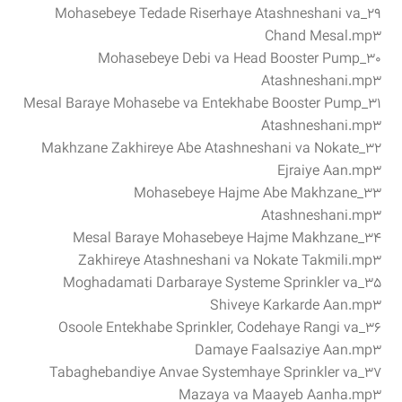
۲۹_Mohasebeye Tedade Riserhaye Atashneshani va
Chand Mesal.mp3
۳۰_Mohasebeye Debi va Head Booster Pump
Atashneshani.mp3
۳۱_Mesal Baraye Mohasebe va Entekhabe Booster Pump
Atashneshani.mp3
۳۲_Makhzane Zakhireye Abe Atashneshani va Nokate
Ejraiye Aan.mp3
۳۳_Mohasebeye Hajme Abe Makhzane
Atashneshani.mp3
۳۴_Mesal Baraye Mohasebeye Hajme Makhzane
Zakhireye Atashneshani va Nokate Takmili.mp3
۳۵_Moghadamati Darbaraye Systeme Sprinkler va
Shiveye Karkarde Aan.mp3
۳۶_Osoole Entekhabe Sprinkler, Codehaye Rangi va
Damaye Faalsaziye Aan.mp3
۳۷_Tabaghebandiye Anvae Systemhaye Sprinkler va
Mazaya va Maayeb Aanha.mp3