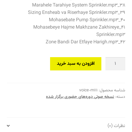
۳۸_Marahele Tarahiye System Sprinkler.mp3
۳۹_Sizing Ensheab va Riserhaye Sprinkler.mp3
۴۰_Mohasebate Pump Sprinkler.mp3
۴۱_Mohasebeye Hajme Makhzane Zakhireye
Sprinkler.mp3
۴۲_Zone Bandi Dar Etfaye Harigh.mp3
فایل
افزودن به سبد خرید
صوتی
سمینار
حضوری
برگزارشده
شناسه محصول:
voice-m111
دسته:
نسخه صوتی دوره‌های حضوری برگزار شده
طراحی
سیستم‌های
اطفای
حریق
نظرات (0)
(دانلودی)