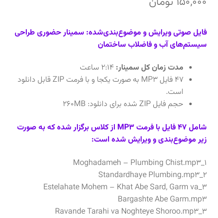
150,000
تومان
فایل صوتی ویرایش و موضوع‌بندی‌شده: سمینار حضوری طراحی
سیستم‌های آب و فاضلاب ساختمان
مدت زمان کل سمینار:
۲:۱۴ ساعت
۴۷ فایل MP3 به صورت یکجا و با فرمت ZIP قابل دانلود
است.
حجم فایل ZIP شده برای دانلود: ۲۶۰MB
شامل ۴۷ فایل با فرمت MP3 از کلاس برگزار شده که به صورت
زیر موضوع‌بندی و ویرایش شده است:
۱_Moghadameh – Plumbing Chist.mp3
۲_Standardhaye Plumbing.mp3
۳_Estelahate Mohem – Khat Abe Sard, Garm va
Bargashte Abe Garm.mp3
۳_Ravande Tarahi va Noghteye Shoroo.mp3