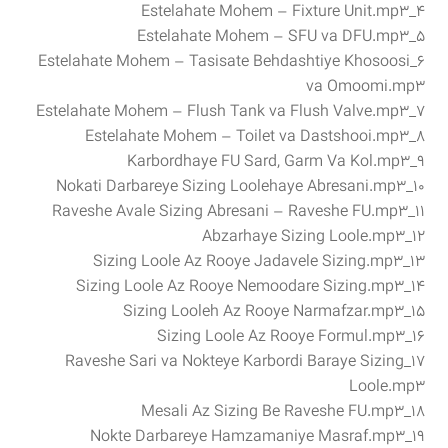
۴_Estelahate Mohem – Fixture Unit.mp3
۵_Estelahate Mohem – SFU va DFU.mp3
۶_Estelahate Mohem – Tasisate Behdashtiye Khosoosi
va Omoomi.mp3
۷_Estelahate Mohem – Flush Tank va Flush Valve.mp3
۸_Estelahate Mohem – Toilet va Dastshooi.mp3
۹_Karbordhaye FU Sard, Garm Va Kol.mp3
۱۰_Nokati Darbareye Sizing Loolehaye Abresani.mp3
۱۱_Raveshe Avale Sizing Abresani – Raveshe FU.mp3
۱۲_Abzarhaye Sizing Loole.mp3
۱۳_Sizing Loole Az Rooye Jadavele Sizing.mp3
۱۴_Sizing Loole Az Rooye Nemoodare Sizing.mp3
۱۵_Sizing Looleh Az Rooye Narmafzar.mp3
۱۶_Sizing Loole Az Rooye Formul.mp3
۱۷_Raveshe Sari va Nokteye Karbordi Baraye Sizing
Loole.mp3
۱۸_Mesali Az Sizing Be Raveshe FU.mp3
۱۹_Nokte Darbareye Hamzamaniye Masraf.mp3