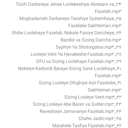
۳۴_Tozih Darbareye Jense Loolekeshiye Abresani va
Fazelab.mp3
۳۵_Moghadameh Darbareye Tarahiye Systemhaye
Fazelabe Sakhteman.mp3
۳۶_Shibe Loolehaye Fazelab, Nokate Faniye Daricheye
Bazdid va Sizing Dariche.mp3
۳۷_Syphon Ya Shotorgaloo.mp3
۳۸_Looleye Vent Ya Havakeshe Fazelab.mp3
۳۹_DFU va Sizing Loolehaye Fazelab.mp3
۴۰_Nokteye Karbordi Baraye Sizing Sarie Loolehaye
Fazelab.mp3
۴۱_Sizing Looleye Ofoghiye Asli Fazelabe
Sakhteman.mp3
۴۲_Sizing Looleye Vent.mp3
۴۳_Sizing Looleye Abe Baran va Gutter.mp3
۴۴_Raveshaye Jamavariye Fazelab.mp3
۴۵_Chahe Jazbi.mp3
۴۶_Marahele Tasfiye Fazelab.mp3