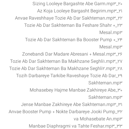
۲۰_Sizing Looleye Bargashte Abe Garm.mp3
۲۱_Az Koja Looleye Bargasht Begirim.mp3
۲۲_Anvae Raveshhaye Tozie Ab Dar Sakhteman.mp3
۲۳_Tozie Ab Dar Sakhteman Ba Feshare Shahr +
Mesal.mp3
۲۴_Tozie Ab Dar Sakhteman Ba Booster Pump +
Mesal.mp3
۲۶_Zonebandi Dar Madare Abresani + Mesal.mp3
۲۷_Tozie Ab Dar Sakhteman Ba Makhzane Seghli1.mp3
۲۸_Tozie Ab Dar Sakhteman Ba Makhzane Seghli2.mp3
۲۹_Tozih Darbareye Tarkibe Raveshaye Tozie Ab Dar
Sakhteman.mp3
۳۰_Mohasebey Hajme Manbae Zakhireye Abe
Sakhteman.mp3
۳۱_Jense Manbae Zakhireye Abe Sakhteman.mp3
۳۲_Anvae Booster Pump + Nokte Darbareye Jooki Pump
va Mohasebate An.mp3
۳۳_Manbae Diaphragmi va Tahte Feshar.mp3