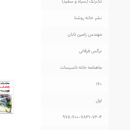
تک‌رنگ (سیاه و سفید)
نشر خانه روشنا
مهندس رامین تابان
نرگس فرقانی
ماهنامه خانه تاسیسات
160
اول
978-600-7831-72-4