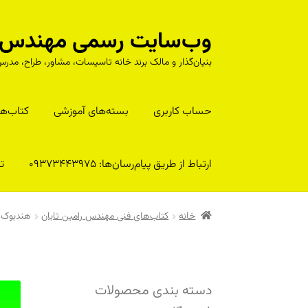
وب‌سایت رسمی مهندس را
پرش
پرش
به
به
بنیان‌گذار و مالک برند خانه تاسیسات، مشاور، طراح، م
محتوا
ناوبری
حساب کاربری
بسته‌های آموزشی
کتا‌ب‌ها
ارتباط از طریق پیام‌رسان‌ها: 09373443975
تلف
خانه
کتاب‌های فنی مهندس رامین تابان
هندبوک پ
دسته بندی محصولات