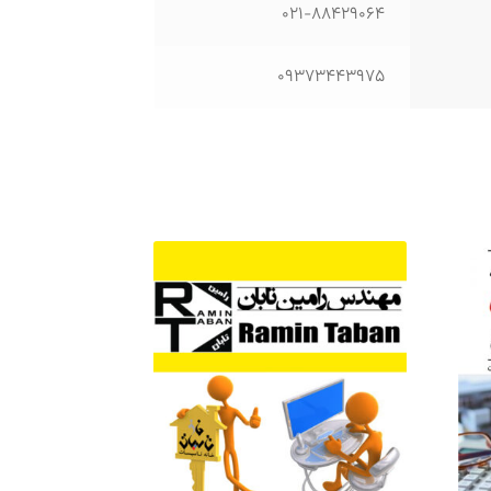
021-88429064
09373443975