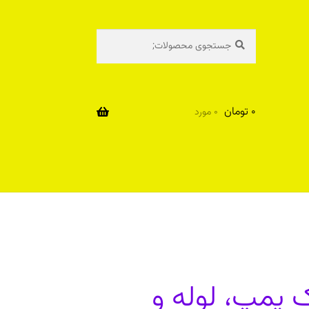
جستجو
جستجو
برای:
0
تومان
0 مورد
 پمپ، لوله و