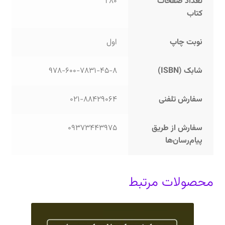
تعداد صفحات
280
کتاب
نوبت چاپ
اول
شابک (ISBN)
978-600-7831-45-8
سفارش تلفنی
021-88429064
سفارش از طریق
09373443975
پیام‌رسان‌ها
محصولات مرتبط