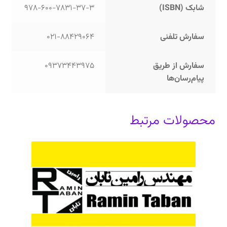
شابک (ISBN)
978-600-7831-37-3
سفارش تلفنی
021-88429064
سفارش از طریق
09373443975
پیام‌رسان‌ها
محصولات مرتبط