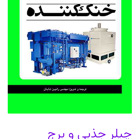
دعوت برای پروژه، تدریس و سخنرانی
ارتباط از طریق پیام‌رسان‌ها: 09373443975
تلفن: ۰۲۱۸۸۴۵۴۷۴۲
چیلر جذبی و برج