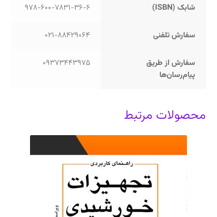
شابک (ISBN)
978-600-7831-36-6
سفارش تلفنی
021-88429064
سفارش از طریق
09373443975
پیام‌رسان‌ها
محصولات مرتبط