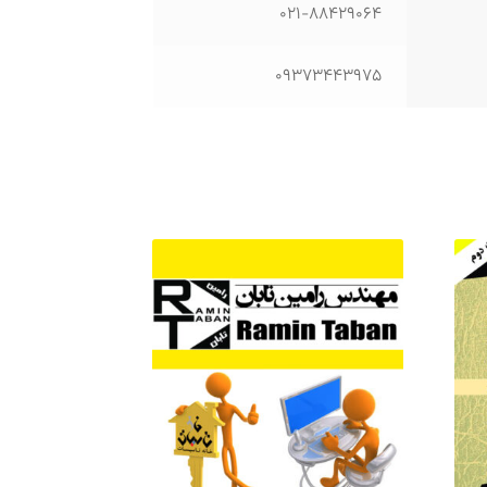
021-88429064
09373443975