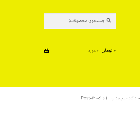
جستجو
جستجو
برای:
0
تومان
0 مورد
ت، داکت‌اسپلیت و …)
Post012-06