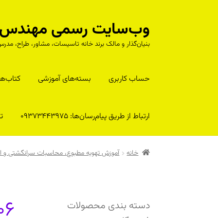
وب‌سایت رسمی مهندس را
پرش
پرش
به
به
بنیان‌گذار و مالک برند خانه تاسیسات، مشاور، طراح، م
محتوا
ناوبری
حساب کاربری
بسته‌های آموزشی
کتا‌ب‌ها
ارتباط از طریق پیام‌رسان‌ها: 09373443975
تلف
خانه
آموزش تهویه مطبوع، محاسبات سرانگشتی و انتخا
06
دسته بندی محصولات