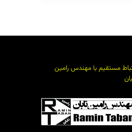
تباط مستقیم با مهندس رامین
بان