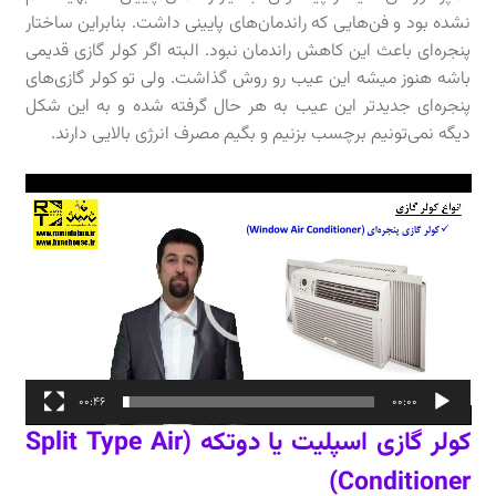
نشده بود و فن‌هایی که راندمان‌های پایینی داشت. بنابراین ساختار
پنجره‌ای باعث این کاهش راندمان نبود. البته اگر کولر گازی قدیمی
باشه هنوز میشه این عیب رو روش گذاشت. ولی تو کولر گازی‌های
پنجره‌ای جدیدتر این عیب به هر حال گرفته شده و به این شکل
دیگه نمی‌تونیم برچسب بزنیم و بگیم مصرف انرژی بالایی دارند.
نمایشگر
ویدیو
00:46
00:00
کولر گازی اسپلیت یا دوتکه (Split Type Air
Conditioner)