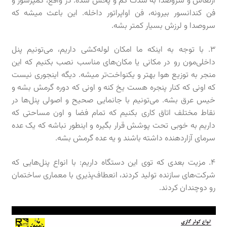
ارتعاش و سروصدا به شدت کم و پخش شده. در واقع، کمپرسور و
فن کندانسور بیرونه، فن اواپراتور داخله. این باعث میشه که
سروصدا و لرزش بسیار کمتر بشه.
۳. با توجه به اینکه ما امکان لوله‌کشی داریم، می‌تونیم پنل
داخلی‌مون رو در مکانی یا مکان‌های مناسب نصب بکنیم که این
منجر به توزیع هوا بهتر و یکنواخت‌تر میشه. دیگه اینجوری نیست
که اونی که کنار پنجره هست یخ کنه و اونی که دوره گرمش بشه و
خیس عرق بشه. می‌تونیم با جانمایی صحیح و اصولی پنل‌ها در
نقاط مختلف اتاق کاری بکنیم که تمام فضا و اون مساحتی که
داریم به خوبی تحت پوشش قرار بگیره و اینطور نباشه که یک عده
سرمای آزاردهنده داشته باشند و یه عده گرمش بشه.
۴. مزیت بعدی که توی این دستگاه داریم: با انواع پنل‌هایی که
شرکت‌های سازنده تولید کردند، انعطاف‌پذیری با معماری ساختمان
رو دوچندان کردند.
نمایشگر
ویدیو