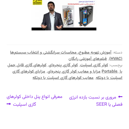
دسته:
آموزش تهویه مطبوع، محاسبات سرانگشتی و انتخاب سیستم‌ها
(HVAC)
٬
فیلم‌های آموزشی رایگان
برچسب:
کولر گازی اسپلیت
٬
کولر گازی پنجره‌ای
٬
کولرهای گازی قابل حمل
یا Portable
٬
مزایا و معایب کولر گازی پنجره‌ای
٬
مزایای کولرهای گازی
اسپلیت یا دوتکه
٬
معایب کولرهای گازی اسپلیت یا دوتکه
راهبری
نوشتهٔ
نوشتهٔ
معرفی انواع پنل داخلی کولرهای
مروری بر نسبت بازده انرژی
قبلی:
بعدی:
فصلی یا SEER
گازی اسپلیت
نوشته