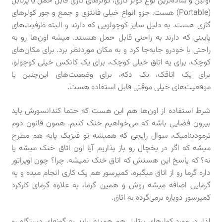
اولین و ساده‌ترین نوع کولر گازی، کولرهای گازی قابل حمل یا پرتابل
(Portable) هست. جزو انواع خیلی فانتزی و جمع و جور کولرهای
گازی هست. به دلیل سایز کوچولویی که دارند و البته ظرفیت‌های
پایینی که دارند به راحتی قابل حمل هستند. میشه اون‌ها رو به
راحتی با خودرو جابه‌جا کرد و به مکان موردنظر برد. برای مکان‌های
کوچک، برای یه اتاق خیلی کوچک، برای یک کانکس خیلی کوچولو،
برای یک اتاقک، یک دکه، برای وضعیت‌های این‌چنین یا
موقعیت‌های خیلی موقتی قابل استفاده هست.
شرط استفاده از اون‌ها هم این هست که حتما کندانسورش باید
بیرون فضایی باشه که می‌خواهیم خنک کنیم. همون قانون دوم
ترمودینامیک، سوال رایجی که همیشه تو فیزیک پایه هم مطرح
میشه که اگر در یخچال رو باز بذاریم آیا اون اتاق خنک میشه یا
نه؟ که پاسخ این هستش که اتاق خنک نمیشه. چرا؟ چون اوپراتور
داره گرما رو از اتاق میگیره، کمپرسور هم یک کاری انجام میده و یه
گرمایی اضافه میشه روش و همین گرما، به علاوه گرمای کارکرد
کمپرسور دوباره برمی‌گرده به اتاق.
لذا، در مورد کولرهای پرتابل هم همینه. باید به گونه‌ای دستگاه رو