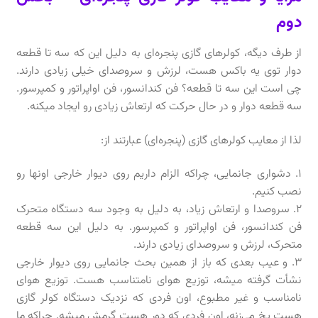
دوم
از طرف دیگه، کولرهای گازی پنجره‌ای به دلیل این که سه تا قطعه
دوار توی یه باکس هست، لرزش و سروصدای خیلی زیادی دارند.
چی است این سه تا قطعه؟ فن کندانسور، فن اواپراتور و کمپرسور.
سه قطعه دوار و در حال حرکت که ارتعاش زیادی رو ایجاد میکنه.
لذا از معایب کولرهای گازی (پنجره‌ای) عبارتند از:
۱. دشواری جانمایی، چراکه الزام داریم روی دیوار خارجی اونها رو
نصب کنیم.
۲. سروصدا و ارتعاش زیاد، به دلیل به وجود سه دستگاه متحرک
فن کندانسور، فن اواپراتور و کمپرسور. به دلیل این سه قطعه
متحرک، لرزش و سروصدای زیادی دارند.
3. و عیب بعدی که باز از همین بحث جانمایی روی دیوار خارجی
نشأت گرفته میشه، توزیع هوای نامتناسب هست. توزیع هوای
نامناسب و غیر مطبوع، اون فردی که نزدیک دستگاه کولر گازی
هست یخ می‌زنه، اون فردی که دور هست گرمش میشه. چراکه ما