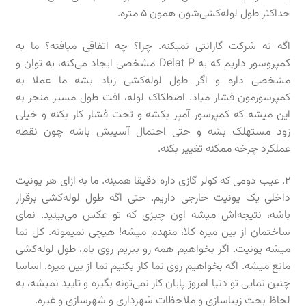
حداکثر طول لوله‌کشی‌شون همون ۵ متره.
اگه نه شرکت گارانتی نمیکنه. چرا؟ چه اتفاقی میافته؟ ما یه
کمپروسور داریم که یه Delat P مشخصی ایجاد می‌کنه، یه توان و
مشخصی داره و اگر طول لوله‌کشی زیاد بشه ما عملا به
کمپرسورمون فشار میاد. اصطکاک لوله، افت طول مسیر منجر به
این میشه که کمپرسور آمپر بکشه و تحت فشار کار بکنه و خیلی
زود مستهلک بشه و حتی احتمال آسیبش باشه چون نقطه
عملکرد چرخه ممکنه تغییر بکنه.
۲. عیب دومی که کولر گازی داره دقیقا همینه. ما به ازای هر یونیت
داخلی یک یونیت خارجی داریم. حتی اگه طول لوله‌کشی برقرار
باشه، نتیجه‌اش میشه اون چیزی که تو عکس می‌بینید. نمای
ساختمان از بین میره کلا، منهدم میشه! هیچی نمیمونه. کل نما
میشه یونیت. اگر بخواهیم همه رو ببریم روی بام، طول لوله‌کشی
مانع میشه. اگه بخواهیم روی نما کار بکنیم نما از بین میره. اساسا
چنین نمایی تو دنیا امروز پایان کار نمی‌تونه بگیره و تایید نمیشه، به
لحاظ بحث زیباسازی و ملا‌حظات شهرداری و شهرسازی و غیره.