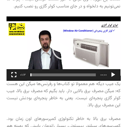
نمی‌تونیم به دلخواه و در جای مناسب کولر گازی رو نصب کنیم.
نمایشگر
ویدیو
01:12
00:00
يک عيب دیگه هم معمولا تو کتاب‌ها و رفرنس‌ها ميگن این هست
که: ميگن مصرف برق بالایی دار. باید بگیم که مصرف برق بالا، عیب
کولر گازی پنجره‌ای نیست. یعنی به خاطر پنجره‌ای بودنش نیست
این مصرف برق بالا.
مصرف برق بالا به خاطر تکنولوژی کمپرسورهای اون زمان بود.
کمپرسورهای سیلندر پیستونی، بسیار راندمان پایینی که بهینه هم