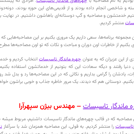
بودیم به نام مصاحبه با
چهره‌های ماندگار تاسیسات
. افرادی که پیشکس
ه و شاخصی انجام داده بودند و از قدیمی‌های این حوزه بودند، دونه‌د
تیم خدمتشون و مصاحبه و گپ دوستانه‌ای باهاشون داشتیم. در نهایت 
سات
منتشر کردیم.
ن مجموعه برنامه‌ها، سعی داریم یک مروری بکنیم بر این مصاحبه‌هایی که قب
ی بکنیم از خاطرات اون دوران و مباحث و نکات که تو اون مصاحبه‌ها مطرح
ی از این عزیزان که به عنوان
چهره ماندگار تاسیسات
انتخاب کردیم و خدمت
ن دنیا رفتند و دیگه سعادت این که بتونیم از خدماتشون استفاده بکنیم ر
ت، یادشان را گرامی بداریم و نکاتی که در این مصاحبه‌ها رد و بدل شد رو 
 بکنیم. دوستانی هم که دیدند، یک مرور خاطره جذاب و خوبی براشون خواه
 ماندگار تاسیسات
– مهندس بیژن سپهرآرا
صاحبه که در قالب چهره‌های ماندگار تاسیسات داشتیم، مربوط میشه به آبان ماه ۱۳۹۱ و یک زمانی ک
 تاسیسات
را منتشر کردیم. به قولی، این مصاحبه همزمان شد با سرآغاز
ن