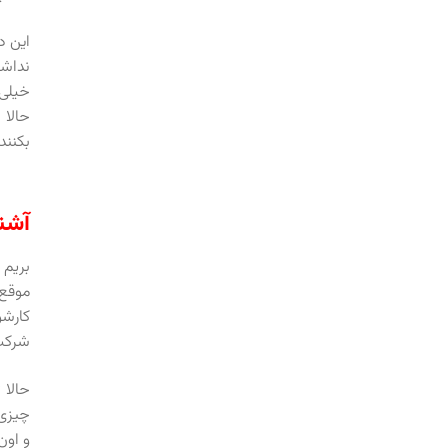
این د
نداشت
خیلی 
حالا 
بکنند
آشنا
بریم 
شرکت‌
حالا 
چیزی 
و اون