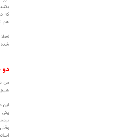
بکنند
که در
هم نک
فعلا 
شده.
دو د
من در
هیچ‌گ
این د
یکی ا
تیممو
وقتی 
اساتی