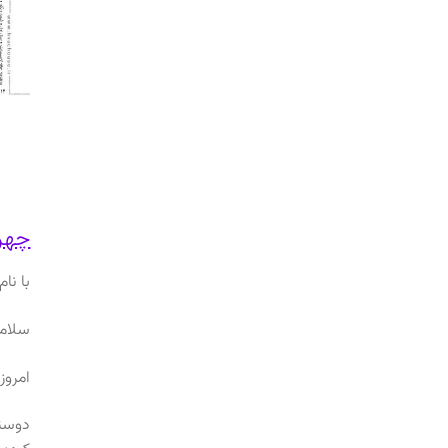
چهره
با نام
سلام،
امروز
دوستا