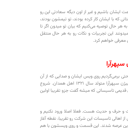
ت ایشان باشیم و غیر از اون دیگه سعادتی این رو
ی که با ایشان کار کرده بودند، تو تیمشون بودند،
ه هر حال توصیه می‌کنیم که بیان تو میدون اگر تا
میدونند این تجربیات و نکات رو به هر حال منتقل
ن معرفی خواهم کرد.
سپهرآرا
حتی برمی‌گردیم روی ویس ایشان و صدایی که از آن
موقع به یادگار داریم و یک تیکه‌هایی رو با هم دنبال می‌کنیم. آقای مهندس بیژن سپهرآرا متولد سال ۱۳۲۱ اهل همدان. شروع
 یکی از شرکت‌های قدیمی تاسیساتی که میشه گفت جزو تقریبا اولین
حث و حرف و حدیث هست. فعلا اصلا ورود نکنیم و
ز اهالی تاسیسات این شرکت رو تقریبا، نقطه آغاز
د این عرصه شدند. این قسمت و روی ویسشون با هم