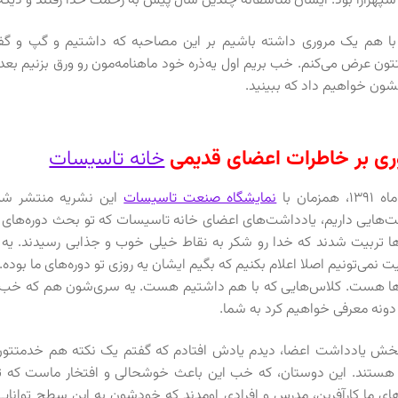
سپهرآرا بود. ایشان متاسفانه چندین سال پیش به رحمت خدا رفتند و دیگه 
با هم یک مروری داشته باشیم بر این مصاحبه که داشتیم و گپ و گ
ون عرض می‌کنم. خب بریم اول یه‌ذره خود ماهنامه‌مون رو ورق بزنیم بعد
ون خواهیم داد که ببینید.
ری بر خاطرات اعضای قدیمی
خانه تاسیسات
، همزمان با
نمایشگاه صنعت تاسیسات
این نشریه منتشر شده
هایی داریم، یادداشت‌های اعضای خانه تاسیسات که تو بحث دوره‌های آ
ها تربیت شدند که خدا رو شکر به نقاط خیلی خوب و جذابی رسیدند. ی
ت نمی‌تونیم اصلا اعلام بکنیم که بگیم ایشان یه روزی تو دوره‌های ما ب
‌ها هست. کلاس‌هایی که با هم داشتیم هست. یه سری‌شون هم که خب
دونه معرفی خواهیم کرد به شما.
خش یادداشت اعضا، دیدم یادش افتادم که گفتم یک نکته هم خدمتتون
هستند. این دوستان، که خب این باعث خوشحالی و افتخار ماست که تو
های ما کارآفرین، مدرس و افرادی اومدند که خودشون به این سطح توانایی 