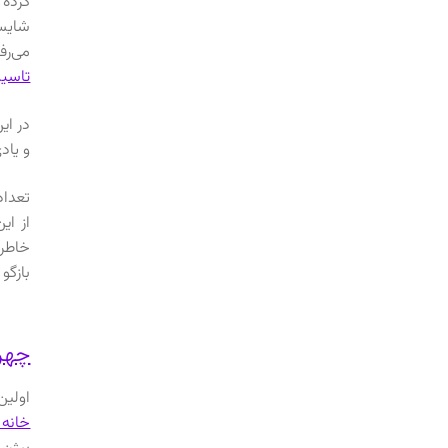
کرده 
شایست
می‌رف
تاسی
در ای
و یاد
تعداد
از ای
خاطرا
بازگو
چهره
اولین م
خانه