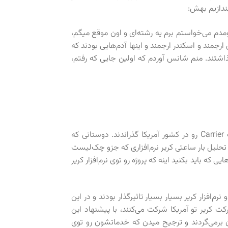
ندازیم بهش:
خاور شروع کردم سال ۴۴، ۴۲، ۴۳ می‌شد. من اومدم می‌خواستم برم یه رشته‌ای و اون موقع میگم،
مند و اسکندر ارجمند و اینها آدم‌هایی بودند که
ذاشتند. منم شانس آوردم که اولین جایی که رفتم،
بسیار خوب، بعد از این شروع ایشان می‌فرمایند که دوره تهویه مطبوع شرکت Carrier رو در کشور آمریکا گذراندند. دوستانی که
ار تحلیل بار ساعتی کریر نرم‌افزاری که جزو چک‌لیست
ه باید بکنید اینه که پروژه رو توی نرم‌افزار کریر
‌افزار کریر بسیار بسیار تاثیرگذار بودند و در این
ت کریر تو آمریکا شرکت می‌کنند، با پیشنهاد این
ان برمی‌گردند و ترجیح میدن که خدماتشون رو توی