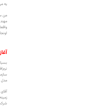
یه مر
مهندس
واقعا
اونجا
آغاز
نرم‌افزار Carrier رو می‌شناسند 
سازما
مدل ب
آقای 
زمینه
شرکت 