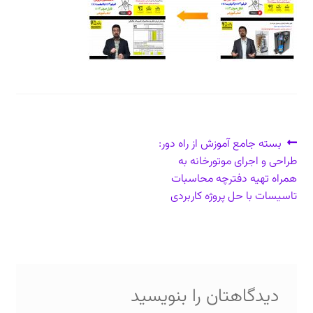
دعوت برای پروژه، تدریس و سخنرانی
ارتباط از طریق پیام‌رسان‌ها: 09373443975
تلفن: ۰۲۱۸۸۴۵۴۷۴۲
راهبری
نوشتهٔ
بسته جامع آموزش از راه دور:
قبلی:
طراحی و اجرای موتورخانه به
نوشته
همراه تهیه دفترچه محاسبات
تاسیسات با حل پروژه کاربردی
دیدگاهتان را بنویسید