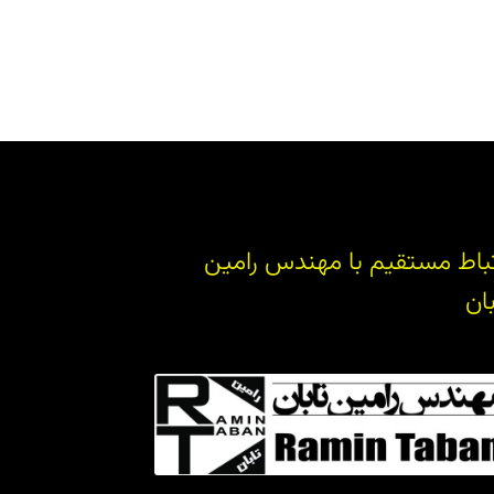
تباط مستقیم با مهندس رامین
بان