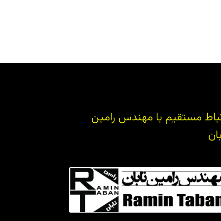
تباط مستقیم با مهندس رامین
بان