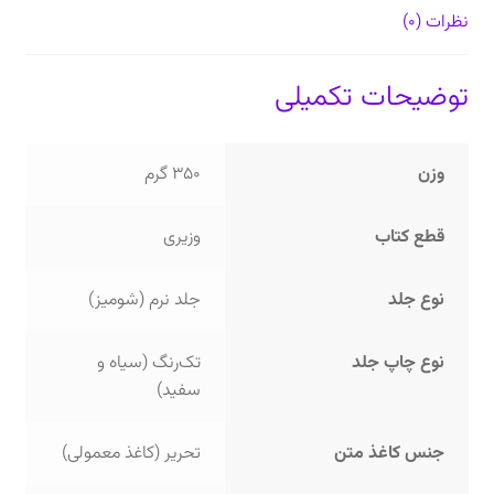
نظرات (0)
توضیحات تکمیلی
وزن
350 گرم
قطع کتاب
وزیری
نوع جلد
جلد نرم (شومیز)
نوع چاپ جلد
تک‌رنگ (سیاه و
سفید)
جنس کاغذ متن
تحریر (کاغذ معمولی)