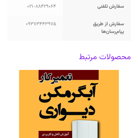
سفارش تلفنی
021-88429064
سفارش از طریق
09373443975
پیام‌رسان‌ها
محصولات مرتبط