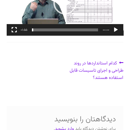
دعوت برای پروژه، تدریس و سخنرانی
ارتباط از طریق پیام‌رسان‌ها: 09373443975
01:55
00:00
تلفن: ۰۲۱۸۸۴۵۴۷۴۲
راهبری
نوشتهٔ
کدام استانداردها در روند
قبلی:
طراحی و اجرای تاسیسات قابل
نوشته
استفاده هستند؟
دیدگاهتان را بنویسید
برای نوشتن دیدگاه باید
وارد بشوید
.