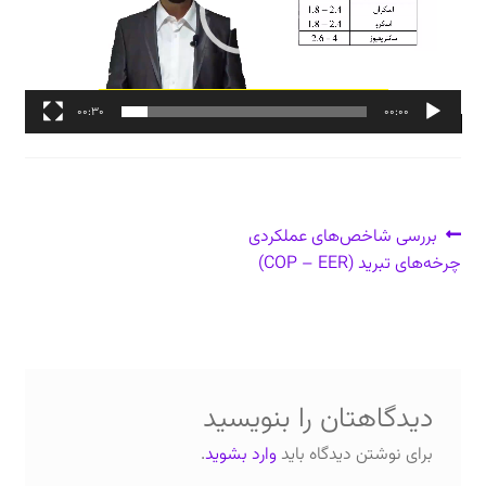
دعوت برای پروژه، تدریس و سخنرانی
ارتباط از طریق پیام‌رسان‌ها: 09373443975
00:30
00:00
تلفن: ۰۲۱۸۸۴۵۴۷۴۲
راهبری
نوشتهٔ
بررسی شاخص‌های عملکردی
قبلی:
چرخه‌های تبرید (COP – EER)
نوشته
دیدگاهتان را بنویسید
برای نوشتن دیدگاه باید
وارد بشوید
.