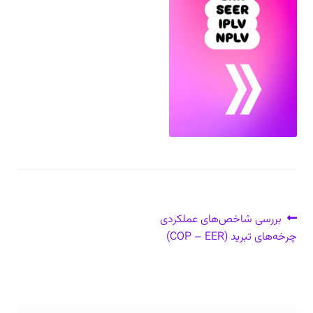
دعوت برای پروژه، تدریس و سخنرانی
ارتباط از طریق پیام‌رسان‌ها: 09373443975
تلفن: ۰۲۱۸۸۴۵۴۷۴۲
راهبری
نوشتهٔ
بررسی شاخص‌های عملکردی
قبلی:
چرخه‌های تبرید (COP – EER)
نوشته