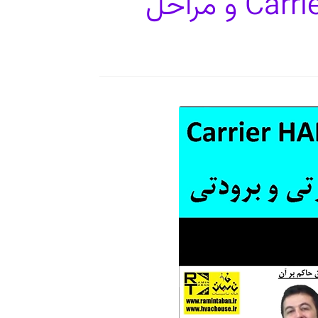
منطق حاکم بر نرم‌افزار Carrier HAP و مراحل