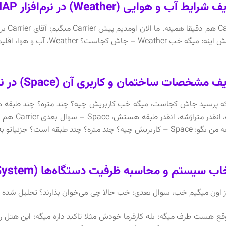
رایط آب و هوایی (Weather) در نرم‌افزار Carrier HAP
arrier
Weathe – جاش کجاست؟ Weather، آب و هوا، اقلیم من بدونم یا دیدی کلی پیدا بکنم.
مشخصات ساختمان و کاربری آن (Space) در نرم‌افزار Carrier HAP
ه پرسید جاش کجاست، میگه خب کاربریش چیه؟ چند متره؟ چند طبقه هست
است، انقدر
یه؟ چند متره؟ چند طبقه است؟ جزئیاتو به من بگو. متراژها رو به من بگو.
 سیستم و محاسبه ظرفیت دستگاه‌ها (System) در نرم‌افزار Carrier HAP
ز اون میگیم خب، سوال بعدی: خب حالا چی می‌خوان بذارند؟ تحلیل شده یا نه؟ m