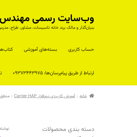
وب‌سایت رسمی مهندس را
پرش
پرش
به
به
بنیان‌گذار و مالک برند خانه تاسیسات، مشاور، طراح، م
محتوا
ناوبری
حساب کاربری
بسته‌های آموزشی
کتا‌ب‌ها
ارتباط از طریق پیام‌رسان‌ها: 09373443975
تلف
خانه
آموزش کاربردی نرم‌افزار Carrier HAP
منطق حاکم بر نرم‌ا
دسته بندی محصولات
نوشته