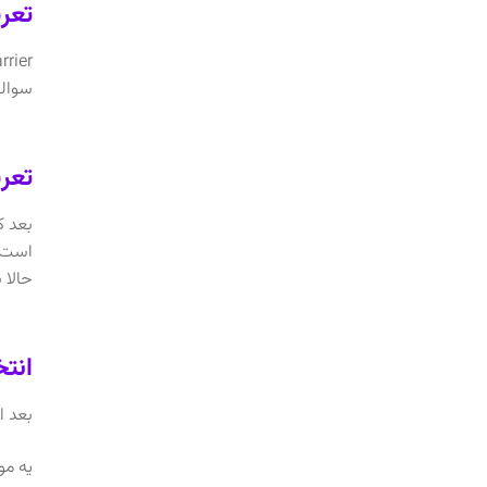
تعریف ش
سوالش اینه: میگه خب r
تعریف 
بعد ک
حالا به من بگو: Space – کاربریش چ
انتخاب
بعد ا