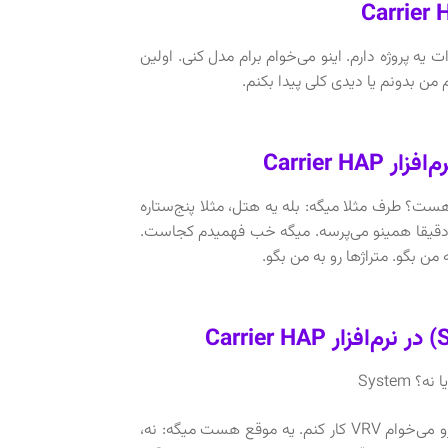
C هم دقیقا همینه. ما الان اومدیم پیش Carrier میگیم: آقای Carrier برات یه پروژه دارم. اینو می‌خوام برام مدل کنی. اولین
؟ طرف مثلا میگه: بله یه هتل، مثلا پنج‌ستاره
 متراژشه، انقدر طبقه هستش، Space – سوال بعدی Carrier هم دقیقا همینو می‌پرسه. میگه خب فهمیدم کجاست.
Syste
یه موقع هست طرف میگه: بله کارفرما خودش مثلا تاکید داره میگه: این هتل رو می‌خوام VRV کار کنم. یه موقع هست میگه: نه،