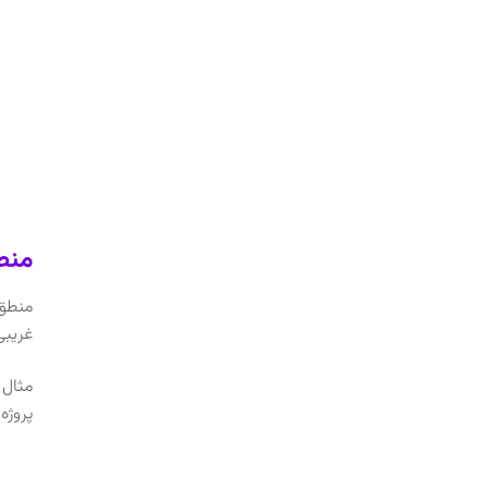
منطق حاکم ب
غریبی
مثال 
پروژه