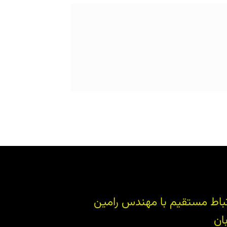
تباط مستقیم با مهندس رامین
بان