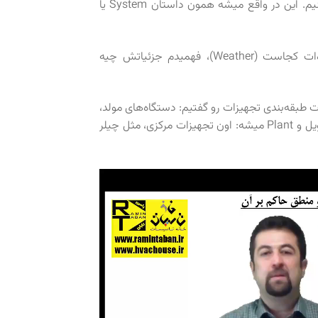
می‌خواهیم طراحی بکنیم، گزارش فاز یک نداریم یه گزارش به ما بده تحلیل بکنیم. این در واقع میشه همون داستان System یا
Carrier هم میگه: خب حالا بریم دستگاه برات انتخاب کنم. فهمیدم پروژه‌ات کجاست (Weather)، فهمیدم جزئیاتش چیه
، چیلر بویلر با اون دیدی که تو HVAC داشتیم، چارت طبقه‌بندی تجهیزات رو گفتیم: دستگاه‌های مولد،
System میشه دستگاه تبادل حرارت، مثل هواساز، مثل پکیج‌یونیت مثل فن‌کویل و Plant میشه: اون تجهیزات مرکزی، مثل چیلر