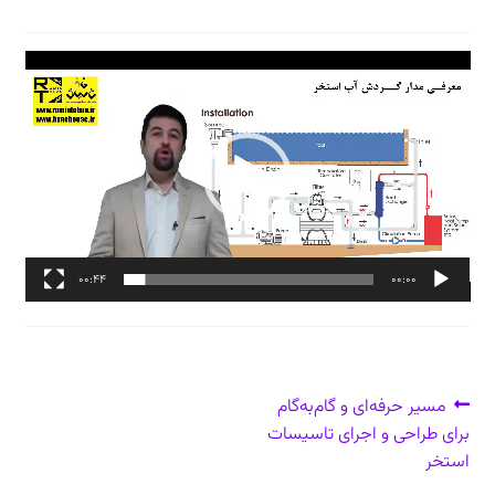
دعوت برای پروژه، تدریس و سخنرانی
نمایشگر
ویدیو
ارتباط از طریق پیام‌رسان‌ها: 09373443975
تلفن: ۰۲۱۸۸۴۵۴۷۴۲
00:44
00:00
راهبری
نوشتهٔ
مسیر حرفه‌ای و گام‌به‌گام
قبلی:
برای طراحی و اجرای تاسیسات
نوشته
استخر