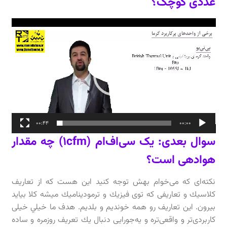
عددی کوچک؟
نمایشگر
ویدیو
00:44
00:00
سوال بعدی: یک سی‌اف‌ام (1cfm) چه مقدار
هوادهی است؟
نكته‌اى كه مى‌خوام بهش توجه كنيد اين هست كه از تعاريف
كلاسيك و تعاريفى كه توى فيزيك و ترموديناميك میشه كلا بيايد
بيرون. اين تعاريف رو همه خونديم و بلديم. هدف ما خيلي خيلى
كاربردى‌تر و واقعى‌تره و يه‌جورايى دنبال يك تعريف روزمره و ساده