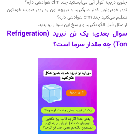
جلوى دريچه كولر آبى مى‌ايستيد چند cfm هوادهى داره؟
توى خودروتون كولر مى‌گيريد و دريچه اون رو روى صورت خودتون
تنظيم مى‌كنيد چند cfm هوادهى داره؟
از مثال قبل الگو بگیرید و پاسخ این سوال رو بدید.
سوال بعدی: یک تن تبرید (Refrigeration
Ton) چه مقدار سرما است؟