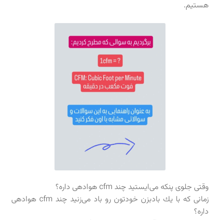
هستيم.
وقتى جلوى پنكه مى‌ايستيد چند cfm هوادهى داره؟
زمانی که با يك بادبزن خودتون رو باد مى‌زنيد چند cfm هوادهى
داره؟