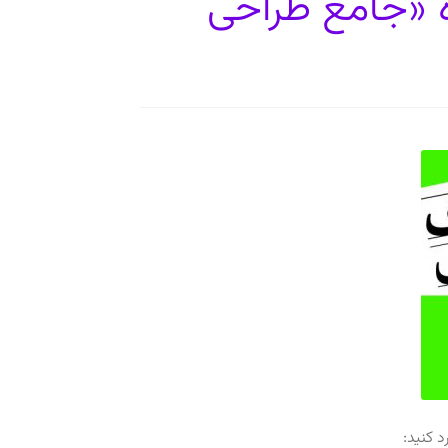
ه «جامع طراحی
 کنید: