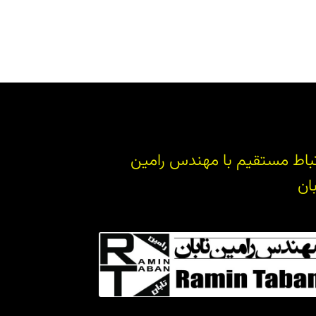
تباط مستقیم با مهندس رامین
بان