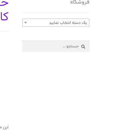
حف
فروشگاه
کا
یک دسته انتخاب نمایید
جستجو
برای:
این م