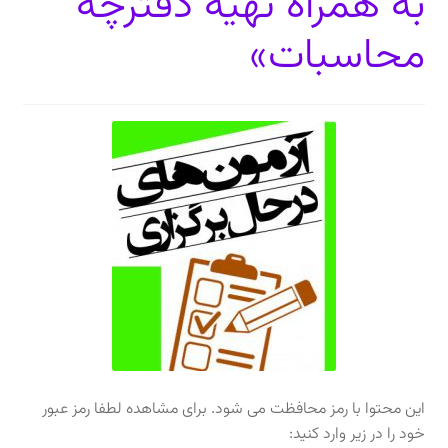
به همراه تهیه دفترچه
محاسبات»
دعوت برای پروژه، تدریس و سخنرانی
ارتباط از طریق پیام‌رسان‌ها: 09373443975
تلفن: ۰۲۱۸۸۴۵۴۷۴۲
این محتوا با رمز محافظت می شود. برای مشاهده لطفا رمز عبور
خود را در زیر وارد کنید: