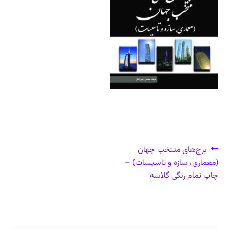
دعوت برای پروژه، تدریس و سخنرانی
ارتباط از طریق پیام‌رسان‌ها: 09373443975
تلفن: ۰۲۱۸۸۴۵۴۷۴۲
راهبری
نوشتهٔ
برج‌های منتخب جهان
قبلی:
(معماری، سازه و تاسیسات) –
نوشته
چاپ تمام رنگی گلاسه