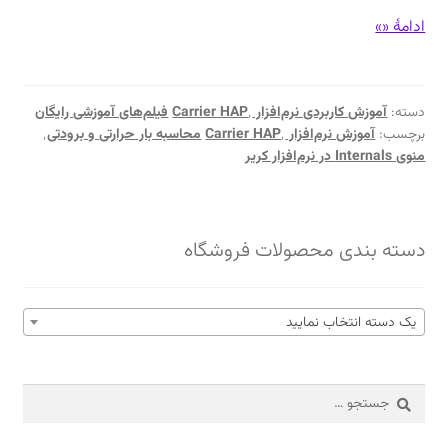
آموزش
ادامهٔ «
»
نرم‌افزار
Carrier
HAP
دسته:
آموزش کاربردی نرم‌افزار Carrier HAP
٬
فیلم‌های آموزشی رایگان
–
برچسب:
آموزش نرم‌افزار Carrier HAP
٬
محاسبه بار حرارتی و برودتی
٬
منوی
منوی Internals در نرم‌افزار کریر
Internals
–
تاسیسات
دسته بندی محصولات فروشگاه
روشنایی
یک دسته انتخاب نمایید
جستجو
برای: