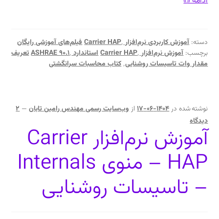
تعریف
ادامهٔ «
»
مقدار
وات
تاسیسات
دسته:
آموزش کاربردی نرم‌افزار Carrier HAP
٬
فیلم‌های آموزشی رایگان
روشنایی
برچسب:
آموزش نرم‌افزار Carrier HAP
٬
استاندارد ASHRAE 90.1
٬
تعریف
در
مقدار وات تاسیسات روشنایی
٬
کتاب محاسبات سرانگشتی
نرم‌افزار
Carrier
HAP
نوشته شده در
1404-06-17
از
وب‌سایت رسمی مهندس رامین تابان
—
2
دیدگاه
آموزش نرم‌افزار Carrier
HAP – منوی Internals
– تاسیسات روشنایی